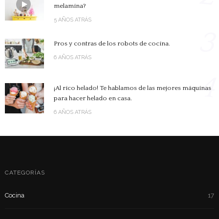
melamina?
5 AÑOS ATRÁS
3
Pros y contras de los robots de cocina.
6 AÑOS ATRÁS
4
¡Al rico helado! Te hablamos de las mejores máquinas
para hacer helado en casa.
6 AÑOS ATRÁS
CATEGORÍAS
Cocina
17