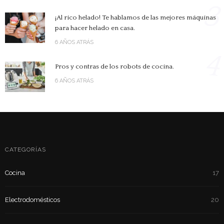
3
¡Al rico helado! Te hablamos de las mejores máquinas
para hacer helado en casa.
6 AÑOS ATRÁS
4
Pros y contras de los robots de cocina.
6 AÑOS ATRÁS
CATEGORÍAS
Cocina
17
Electrodomésticos
20