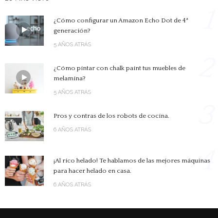
1
¿Cómo configurar un Amazon Echo Dot de 4ª
generación?
5 AÑOS ATRÁS
2
¿Cómo pintar con chalk paint tus muebles de
melamina?
5 AÑOS ATRÁS
3
Pros y contras de los robots de cocina.
6 AÑOS ATRÁS
4
¡Al rico helado! Te hablamos de las mejores máquinas
para hacer helado en casa.
6 AÑOS ATRÁS