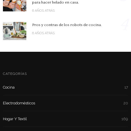
para hacer helado en casa.
6 AÑOS ATRÁS
4
Pros y contras de los robots de cocina.
6 AÑOS ATRÁS
CATEGORÍAS
Cocina
17
Electrodomésticos
20
Hogar Y Textil
169