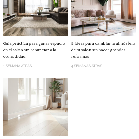
Guía práctica para ganar espacio
5 ideas para cambiar la atmósfera
en el salón sin renunciar a la
de tu salón sin hacer grandes
comodidad
reformas
1 SEMANA ATRÁS
4 SEMANAS ATRÁS