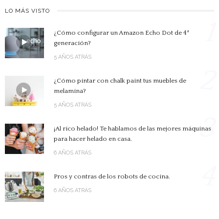
LO MÁS VISTO
1
¿Cómo configurar un Amazon Echo Dot de 4ª
generación?
5 AÑOS ATRÁS
2
¿Cómo pintar con chalk paint tus muebles de
melamina?
5 AÑOS ATRÁS
3
¡Al rico helado! Te hablamos de las mejores máquinas
para hacer helado en casa.
6 AÑOS ATRÁS
4
Pros y contras de los robots de cocina.
6 AÑOS ATRÁS