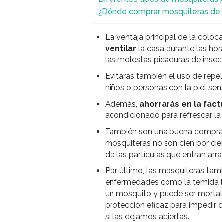
¿Dónde comprar mosquiteras de 
La ventaja principal de la colo
ventilar
la casa durante las hor
las molestas picaduras de insec
Evitarás también el uso de repel
niños o personas con la piel sens
Además,
ahorrarás en la fact
acondicionado para refrescar la
También son una buena compra si
mosquiteras no son cien por cien
de las partículas que entran arra
Por último, las mosquiteras ta
enfermedades como la temida le
un mosquito y puede ser mortal e
protección eficaz para impedir q
si las dejamos abiertas.