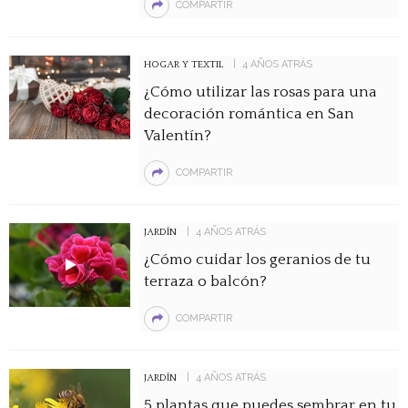
COMPARTIR
4 AÑOS ATRÁS
HOGAR Y TEXTIL
¿Cómo utilizar las rosas para una
decoración romántica en San
Valentín?
COMPARTIR
4 AÑOS ATRÁS
JARDÍN
¿Cómo cuidar los geranios de tu
terraza o balcón?
COMPARTIR
4 AÑOS ATRÁS
JARDÍN
5 plantas que puedes sembrar en tu