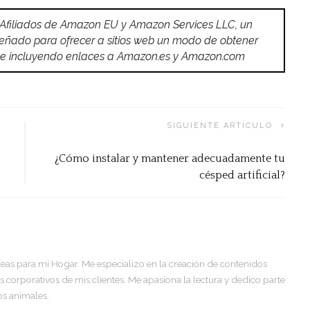
 Afiliados de Amazon EU y Amazon Services LLC, un
señado para ofrecer a sitios web un modo de obtener
do e incluyendo enlaces a Amazon.es y Amazon.com
SIGUIENTE ARTÍCULO
¿Cómo instalar y mantener adecuadamente tu
césped artificial?
deas para mi Hogar. Me especializo en la creación de contenidos
corporativos de mis clientes. Me apasiona la lectura y dedico parte
os animales.