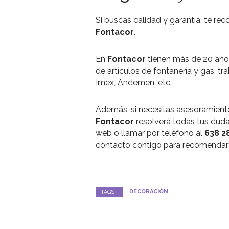
Si buscas calidad y garantía, te rec
Fontacor
.
En
Fontacor
tienen más de 20 años
de artículos de fontanería y gas, tr
Imex, Andemen, etc.
Además, si necesitas asesoramien
Fontacor
resolverá todas tus dudas
web o llamar por teléfono al
638 2
contacto contigo para recomendarte
DECORACIÓN
TAGS :