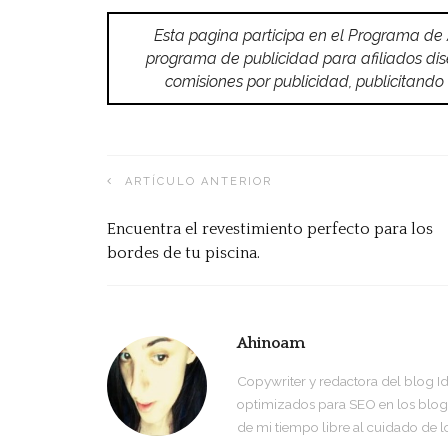
Esta pagina participa en el Programa de
programa de publicidad para afiliados di
comisiones por publicidad, publicitan
ARTÍCULO ANTERIOR
Encuentra el revestimiento perfecto para los
bordes de tu piscina.
Ahinoam
Copywriter y redactora del blog I
optimizados para SEO en los blogs 
de mi tiempo libre al cuidado de l