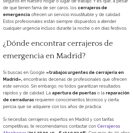
seguros en nuestro hogar o lugar de trabajo. Y es que, a pesar
de que tienen fama de ser caros, los
cerrajeros de
emergencia
ofrecen un servicio insustituible y de calidad.
Estos profesionales están siempre dispuestos a atender
cualquier urgencia incluso durante la noche o en días festivos.
¿Dónde encontrar cerrajeros de
emergencia en Madrid?
Si buscas en Google
«trabajos urgentes de cerrajería en
Madrid»,
encontrarás decenas de profesionales que ofrecen
este servicio. Sin embargo, no todos garantizan resultados
rápidos y de calidad. La
apertura de puertas
o la
reparación
de cerraduras
requieren conocimientos técnicos y cierta
pericia que se adquiere con los años de práctica.
Si necesitas cerrajeros expertos en Madrid y con tarifas
competitivas, te recomendamos contactar con
Cerrajeros
Abrehogar
(
915 27 00 49 – 647 19 92 08
). Con más de 20 años