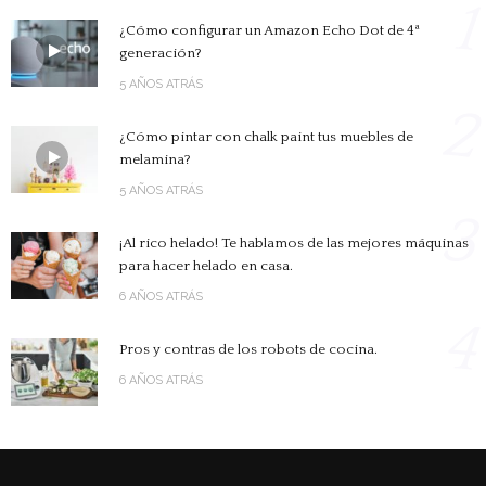
1
¿Cómo configurar un Amazon Echo Dot de 4ª
generación?
5 AÑOS ATRÁS
2
¿Cómo pintar con chalk paint tus muebles de
melamina?
5 AÑOS ATRÁS
3
¡Al rico helado! Te hablamos de las mejores máquinas
para hacer helado en casa.
6 AÑOS ATRÁS
4
Pros y contras de los robots de cocina.
6 AÑOS ATRÁS