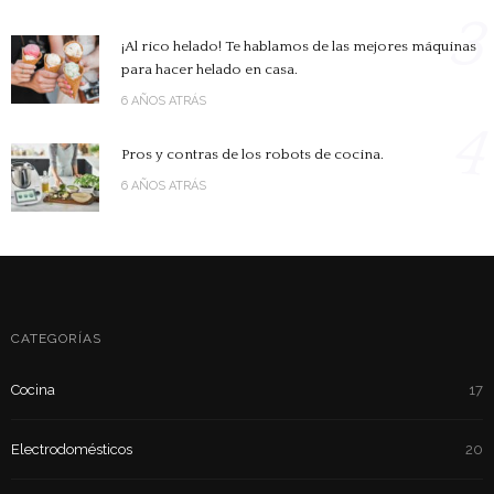
3
¡Al rico helado! Te hablamos de las mejores máquinas
para hacer helado en casa.
6 AÑOS ATRÁS
4
Pros y contras de los robots de cocina.
6 AÑOS ATRÁS
CATEGORÍAS
Cocina
17
Electrodomésticos
20