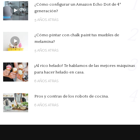
1
¿Cómo configurar un Amazon Echo Dot de 4ª
generación?
5 AÑOS ATRÁS
2
¿Cómo pintar con chalk paint tus muebles de
melamina?
5 AÑOS ATRÁS
3
¡Al rico helado! Te hablamos de las mejores máquinas
para hacer helado en casa.
6 AÑOS ATRÁS
4
Pros y contras de los robots de cocina.
6 AÑOS ATRÁS