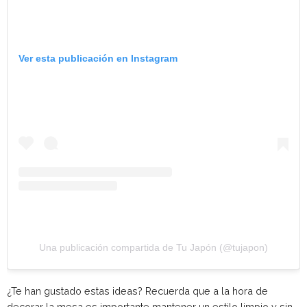
Ver esta publicación en Instagram
Una publicación compartida de Tu Japón (@tujapon)
¿Te han gustado estas ideas? Recuerda que a la hora de
decorar la mesa es importante mantener un estilo limpio y sin