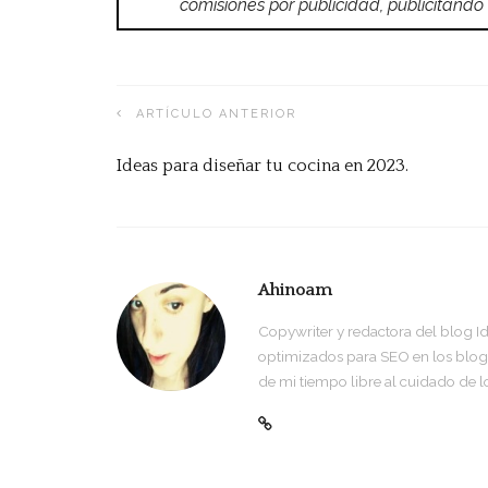
comisiones por publicidad, publicitan
ARTÍCULO ANTERIOR
Ideas para diseñar tu cocina en 2023.
Ahinoam
Copywriter y redactora del blog I
optimizados para SEO en los blogs 
de mi tiempo libre al cuidado de l