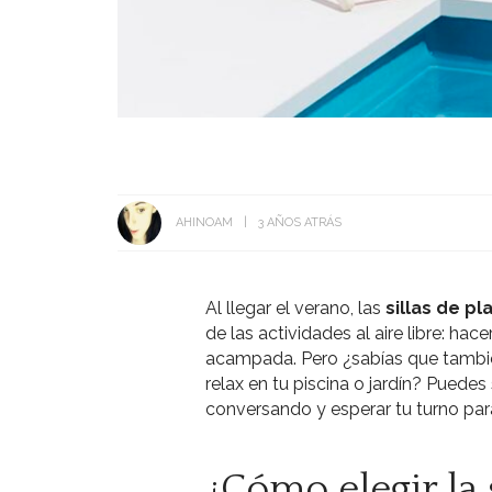
AHINOAM
3 AÑOS ATRÁS
Al llegar el verano, las
sillas de pl
de las actividades al aire libre: hac
acampada. Pero ¿sabías que tambié
relax en tu piscina o jardín? Puedes 
conversando y esperar tu turno par
¿Cómo elegir la 