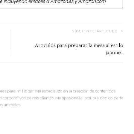
do e incluyendo enlaces a Amazon.es y Amazon.com
SIGUIENTE ARTÍCULO
Artículos para preparar la mesa al estilo
japonés.
deas para mi Hogar. Me especializo en la creación de contenidos
corporativos de mis clientes. Me apasiona la lectura y dedico parte
os animales.