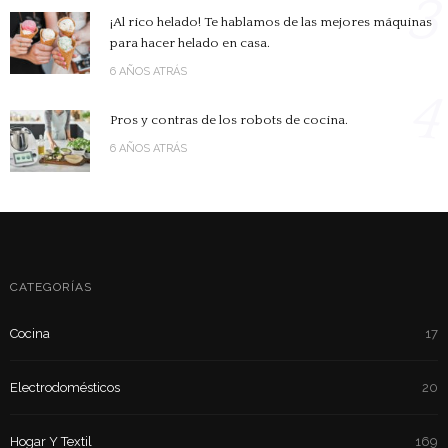
3
¡Al rico helado! Te hablamos de las mejores máquinas
para hacer helado en casa.
6 AÑOS ATRÁS
4
Pros y contras de los robots de cocina.
6 AÑOS ATRÁS
CATEGORÍAS
Cocina
17
Electrodomésticos
20
Hogar Y Textil
169