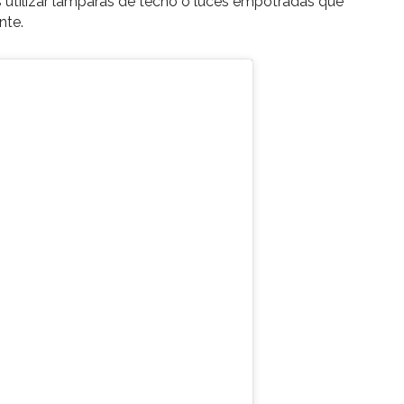
es utilizar lámparas de techo o luces empotradas que
nte.