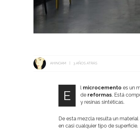
AHINOAM
3 AÑOS ATRÁS
l
microcemento
es un m
E
de
reformas
. Está comp
y resinas sintéticas.
De esta mezcla resulta un material sú
en casi cualquier tipo de superficie.