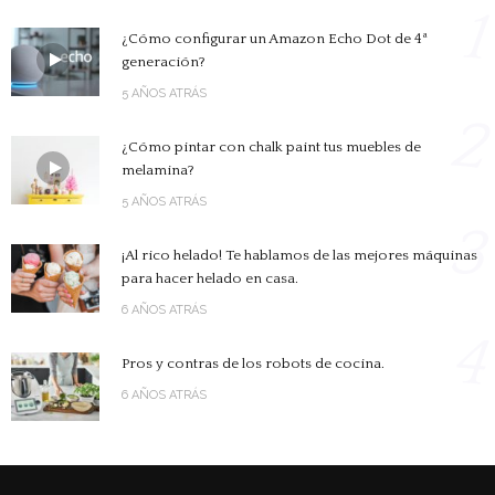
1
¿Cómo configurar un Amazon Echo Dot de 4ª
generación?
5 AÑOS ATRÁS
2
¿Cómo pintar con chalk paint tus muebles de
melamina?
5 AÑOS ATRÁS
3
¡Al rico helado! Te hablamos de las mejores máquinas
para hacer helado en casa.
6 AÑOS ATRÁS
4
Pros y contras de los robots de cocina.
6 AÑOS ATRÁS