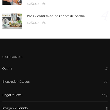
6 AÑOS ATRÁS
4
Pros y contras de los robots de cocina.
6 AÑOS ATRÁS
CATEGORÍAS
Cocina
17
Electrodomésticos
20
Hogar Y Textil
169
Imagen Y Sonido
5